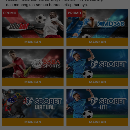
dan menangkan semua bonus setiap harinya.
PROMO
PROMO
MAINKAN
MAINKAN
MAINKAN
MAINKAN
MAINKAN
MAINKAN