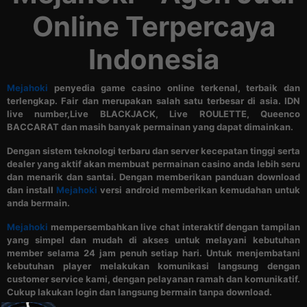
Online Terpercaya
Indonesia
Mejahoki
penyedia game casino online terkenal, terbaik dan
terlengkap. Fair dan merupakan salah satu terbesar di asia. IDN
live number,Live BLACKJACK, Live ROULETTE, Queenco
BACCARAT dan masih banyak permainan yang dapat dimainkan.
Dengan sistem teknologi terbaru dan server kecepatan tinggi serta
dealer yang aktif akan membuat permainan casino anda lebih seru
dan menarik dan santai. Dengan memberikan panduan download
dan install
Mejahoki
versi android memberikan kemudahan untuk
anda bermain.
Mejahoki
mempersembahkan live chat interaktif dengan tampilan
yang simpel dan mudah di akses untuk melayani kebutuhan
member selama 24 jam penuh setiap hari. Untuk menjembatani
kebutuhan player melakukan komunikasi langsung dengan
customer service kami, dengan pelayanan ramah dan komunikatif.
Cukup lakukan login dan langsung bermain tanpa download.